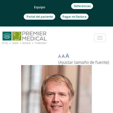
Referencias
Equipo
Portal del paciente
Pagar mi factura
Cambi
navega
A
A
A
(Ajustar tamaño de fuente)