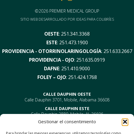
©2026 PREMIER MEDICAL GROUP
SITIO WEB DESARROLLADO POR
IDEAS PARA COLIBRÍES
OESTE
:
251.341.3368
ESTE
:
251.473.1900
PROVIDENCIA - OTORRINOLARINGOLOGÍA
:
251.633.2667
PROVIDENCIA ‑ OJO
:
251.635.0919
DAFNE
:
251.410.9000
FOLEY – OJO
:
251.424.1768
CALLE DAUPHIN OESTE
Calle Dauphin 3701, Mobile, Alabama 36608
CALLE DAUPHIN ESTE
Calle Dauphin 2880, Mobile, AL 36606
Gestionar el consentimiento
PROVIDENCIA
EYE –
610 Providence Park Drive, Bldg 1, Suite 101
Para brindar las mejores experiencias, utilizamos tecnologías como