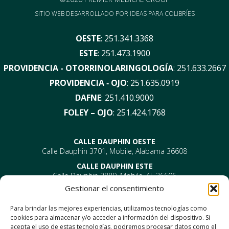
SITIO WEB DESARROLLADO POR
IDEAS PARA COLIBRÍES
OESTE
:
251.341.3368
ESTE
:
251.473.1900
PROVIDENCIA - OTORRINOLARINGOLOGÍA
:
251.633.2667
PROVIDENCIA ‑ OJO
:
251.635.0919
DAFNE
:
251.410.9000
FOLEY – OJO
:
251.424.1768
CALLE DAUPHIN OESTE
Calle Dauphin 3701, Mobile, Alabama 36608
CALLE DAUPHIN ESTE
Calle Dauphin 2880, Mobile, AL 36606
Gestionar el consentimiento
PROVIDENCIA
EYE –
610 Providence Park Drive, Bldg 1, Suite 101
Para brindar las mejores experiencias, utilizamos tecnologías como
Móvil, AL 36695
cookies para almacenar y/o acceder a información del dispositivo. Si
ENT-
610 Providence Park Drive, Bldg 2, Suite 203
acepta el uso de estas tecnologías, podremos procesar datos como el