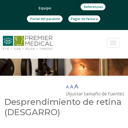
Referencias
Equipo
Portal del paciente
Pagar mi factura
Cambi
navega
A
A
A
(Ajustar tamaño de fuente)
Desprendimiento de retina
(DESGARRO)