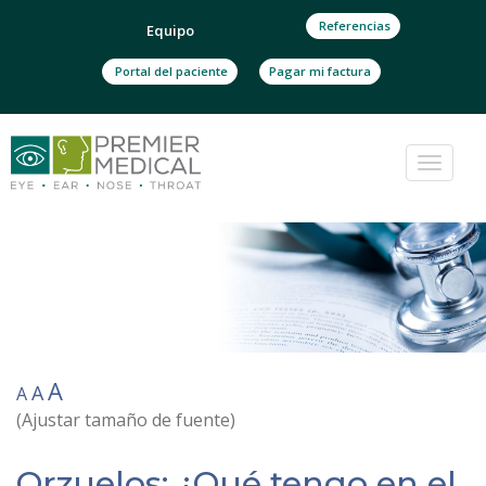
Referencias
Equipo
Portal del paciente
Pagar mi factura
Cambi
navega
A
A
A
(Ajustar tamaño de fuente)
Orzuelos: ¿Qué tengo en el