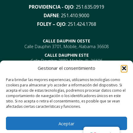
PROVIDENCIA ‑ OJO
:
251.635.0919
DAFNE
:
251.410.9000
FOLEY – OJO
:
251.424.1768
CALLE DAUPHIN OESTE
Calle Dauphin 3701, Mobile, Alabama 36608
CALLE DAUPHIN ESTE
Calle Dauphin 2880, Mobile, AL 36606
Gestionar el consentimiento
PROVIDENCIA
EYE –
610 Providence Park Drive, Bldg 1, Suite 101
Para brindar las mejores experiencias, utilizamos tecnologías como
Móvil, AL 36695
cookies para almacenar y/o acceder a información del dispositivo. Si
ENT-
610 Providence Park Drive, Bldg 2, Suite 203
acepta el uso de estas tecnologías, podremos procesar datos como el
Móvil, AL 36695
comportamiento de navegación o los identificadores únicos en este
DAFNE
sitio. Si no acepta o retira el consentimiento, es posible que se vean
1302 Carretera estadounidense 98, Daphne, Alabama 36526
afectadas ciertas características y funciones.
Foley
1330 Calle North Mckenzie, Foley, AL 36535
Aceptar