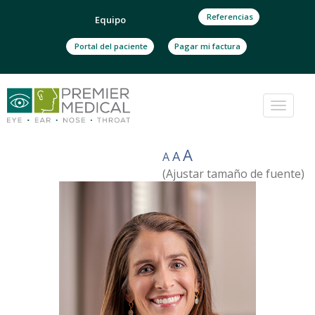
Referencias
Equipo
Portal del paciente
Pagar mi factura
Cambi
navega
A
A
A
(Ajustar tamaño de fuente)