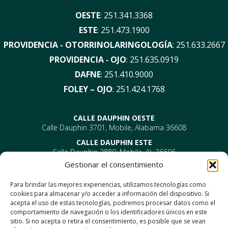
OESTE
:
251.341.3368
ESTE
:
251.473.1900
PROVIDENCIA - OTORRINOLARINGOLOGÍA
:
251.633.2667
PROVIDENCIA ‑ OJO
:
251.635.0919
DAFNE
:
251.410.9000
FOLEY – OJO
:
251.424.1768
CALLE DAUPHIN OESTE
Calle Dauphin 3701, Mobile, Alabama 36608
CALLE DAUPHIN ESTE
Calle Dauphin 2880, Mobile, AL 36606
Gestionar el consentimiento
PROVIDENCIA
EYE –
610 Providence Park Drive, Bldg 1, Suite 101
Para brindar las mejores experiencias, utilizamos tecnologías como
Móvil, AL 36695
cookies para almacenar y/o acceder a información del dispositivo. Si
ENT-
610 Providence Park Drive, Bldg 2, Suite 203
acepta el uso de estas tecnologías, podremos procesar datos como el
Móvil, AL 36695
comportamiento de navegación o los identificadores únicos en este
DAFNE
sitio. Si no acepta o retira el consentimiento, es posible que se vean