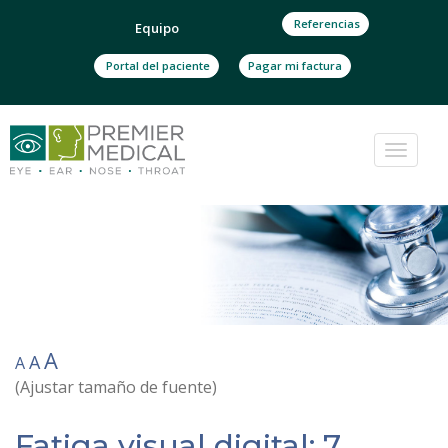
Referencias
Equipo
Portal del paciente
Pagar mi factura
Cambi
navega
A
A
A
(Ajustar tamaño de fuente)
Fatiga visual digital: 7