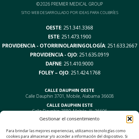
©2026 PREMIER MEDICAL GROUP
SITIO WEB DESARROLLADO POR
IDEAS PARA COLIBRÍES
OESTE
:
251.341.3368
ESTE
:
251.473.1900
PROVIDENCIA - OTORRINOLARINGOLOGÍA
:
251.633.2667
PROVIDENCIA ‑ OJO
:
251.635.0919
DAFNE
:
251.410.9000
FOLEY – OJO
:
251.424.1768
CALLE DAUPHIN OESTE
Calle Dauphin 3701, Mobile, Alabama 36608
CALLE DAUPHIN ESTE
Calle Dauphin 2880, Mobile, AL 36606
Gestionar el consentimiento
PROVIDENCIA
EYE –
610 Providence Park Drive, Bldg 1, Suite 101
Para brindar las mejores experiencias, utilizamos tecnologías como
Móvil, AL 36695
cookies para almacenar y/o acceder a información del dispositivo. Si
ENT-
610 Providence Park Drive, Bldg 2, Suite 203