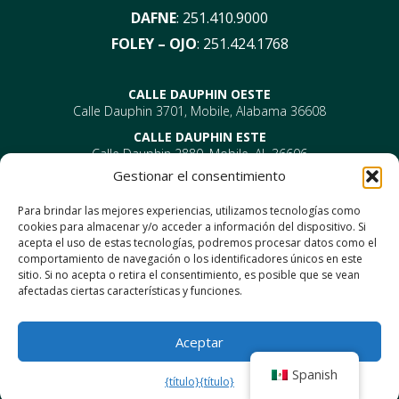
DAFNE
:
251.410.9000
FOLEY – OJO
:
251.424.1768
CALLE DAUPHIN OESTE
Calle Dauphin 3701, Mobile, Alabama 36608
CALLE DAUPHIN ESTE
Calle Dauphin 2880, Mobile, AL 36606
Gestionar el consentimiento
PROVIDENCIA
EYE –
610 Providence Park Drive, Bldg 1, Suite 101
Para brindar las mejores experiencias, utilizamos tecnologías como
Móvil, AL 36695
cookies para almacenar y/o acceder a información del dispositivo. Si
ENT-
610 Providence Park Drive, Bldg 2, Suite 203
acepta el uso de estas tecnologías, podremos procesar datos como el
Móvil, AL 36695
comportamiento de navegación o los identificadores únicos en este
DAFNE
sitio. Si no acepta o retira el consentimiento, es posible que se vean
1302 Carretera estadounidense 98, Daphne, Alabama 36526
afectadas ciertas características y funciones.
Foley
1330 Calle North Mckenzie, Foley, AL 36535
Aceptar
Spanish
{título}
{título}