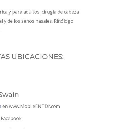
ica y para adultos, cirugía de cabeza
sal y de los senos nasales. Rinólogo
a
TAS UBICACIONES:
 Swain
n
en www.MobileENTDr.com
 Facebook