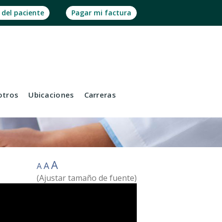
 del paciente
Pagar mi factura
otros
Ubicaciones
Carreras
A
A
A
(Ajustar tamaño de fuente)