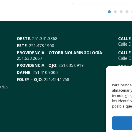
OESTE
:
251.341.3368
CALLE
Calle 
ESTE
:
251.473.1900
PROVIDENCIA - OTORRINOLARINGOLOGÍA
:
CALLE
251.633.2667
Calle D
PROVIDENCIA ‑ OJO
:
251.635.0919
PROVI
DAFNE
:
251.410.9000
EYE –
6
Móvil, 
FOLEY – OJO
:
251.424.1768
ENT-
6
Para brinda
BRÍES
Móvil, 
almacenar y
tecnología
DAFNE
los identifi
1302 C
posible que 
Alabam
Foley
1330 Ca