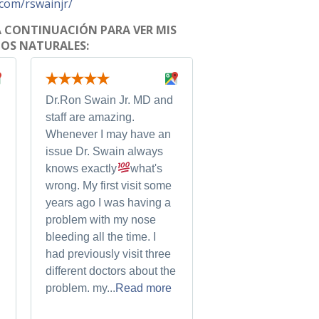
com/rswainjr/
 A CONTINUACIÓN PARA VER MIS
NOS NATURALES:
Dr.Ron Swain Jr. MD and
I saw Dr. Swain for
staff are amazing.
week nose bleed. I
Whenever I may have an
sick last week, an
issue Dr. Swain always
up with a "terrible 
knows exactly
what's
infection" (as Dr. 
wrong. My first visit some
stated). He was dire
years ago I was having a
the plan moving fo
problem with my nose
and knowledgeable
bleeding all the time. I
my very long medic
had previously visit three
history. I was in an
different doctors about the
less than 1.5. All st
problem. my...
Read more
was...
Read more