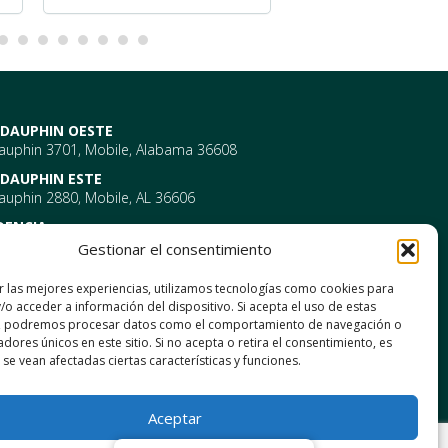
 DAUPHIN OESTE
Dauphin 3701, Mobile, Alabama 36608
 DAUPHIN ESTE
auphin 2880, Mobile, AL 36606
DENCIA
10 Providence Park Drive, Bldg 1, Suite 101
Gestionar el consentimiento
AL 36695
10 Providence Park Drive, Bldg 2, Suite 203
r las mejores experiencias, utilizamos tecnologías como cookies para
AL 36695
/o acceder a información del dispositivo. Si acepta el uso de estas
s, podremos procesar datos como el comportamiento de navegación o
cadores únicos en este sitio. Si no acepta o retira el consentimiento, es
arretera estadounidense 98, Daphne,
se vean afectadas ciertas características y funciones.
a 36526
Aceptar
lle North Mckenzie, Foley, AL 36535